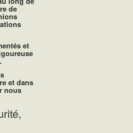
au long de
re de
nions
gations
mentés et
rigoureuse
.
ns
re et dans
ar nous
rité,